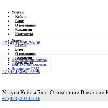
Услуги
Кейсы
Блог
О компании
Вакансии
Контакты
Услуги
+7 (473) 295-70-96
Кейсы
Блог
О компании
Вакансии
Продвижение сайтов
Контакты
Контекстная реклама
Внедрение CRM
+7 (473) 295-70-96
Услуги
Кейсы
Блог
О компании
Вакансии
+7 (473) 203-06-16